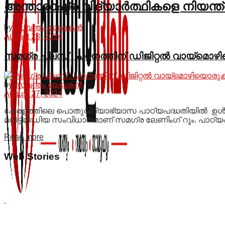
അന്താരാഷ്ട്ര വിദ്യാർത്ഥികളെ നിയന്ത
by
സ്വന്തം ലേഖകൻ
August 28, 2024
സമഗ്ര പ്ലസ് : പഠനത്തിന് ഡിജിറ്റൽ വായ്മൊഴിയ
by
സ്വന്തം ലേഖകൻ
August 27, 2024
കേരളത്തിലെ പൊതുവിദ്യാഭ്യാസ പാഠ്യപദ്ധതിയിൽ ഉൾപ്
മൾട്ടിമീഡിയ സംവിധാനമാണ് സമഗ്ര ലേണിംഗ് റൂം. പാഠ്യപദ്ധ
Details
Read more
Web Stories