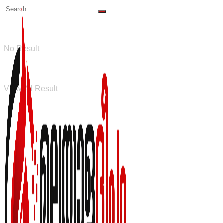
No Result
View All Result