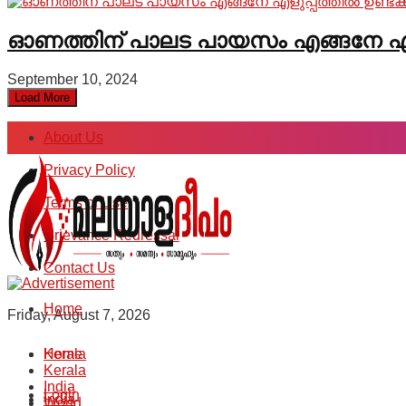
ഓണത്തിന് പാലട പായസം എങ്ങനേ എളുപ
September 10, 2024
Load More
About Us
Privacy Policy
Terms of Use
Grievance Redressal
Contact Us
Home
Friday, August 7, 2026
Kerala
Home
Kerala
India
Login
India
World