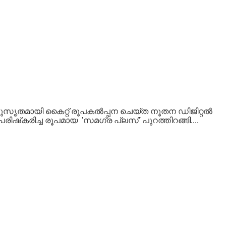
ുസൃതമായി കൈറ്റ് രൂപകൽപ്പന ചെയ്ത നൂതന ഡിജിറ്റൽ
ഷ്‌കരിച്ച രൂപമായ 'സമഗ്ര പ്ലസ്' പുറത്തിറങ്ങി....