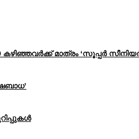
 കഴിഞ്ഞവർക്ക് മാത്രം ‘സൂപ്പർ സീന
ിഷബാധ’
റിപ്പുകൾ