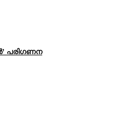
ിയർ’ പരിഗണന