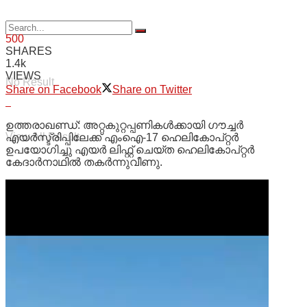
500
SHARES
1.4k
VIEWS
No Result
Share on Facebook
Share on Twitter
ഉത്തരാഖണ്ഡ്: അറ്റകുറ്റപ്പണികൾക്കായി ഗൗച്ചർ
View All Result
എയർസ്ട്രിപ്പിലേക്ക് എംഐ-17 ഹെലികോപ്റ്റർ
ഉപയോഗിച്ചു എയർ ലിഫ്റ്റ് ചെയ്ത ഹെലികോപ്റ്റർ
കേദാർനാഥിൽ തകർന്നുവീണു.