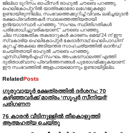
ജില്ലാ ടൂറിസം ഓഫീസർ രാഹുൽ ചൗബെ പറഞ്ഞു.
ഹെലികോപ്റ്ററിൽ യാത്രക്കാരോ ലഗേജുകളോ
ഉണ്ടായിരുന്നില്ല, സംഭവത്തെക്കുറിച്ച് വിവരം ലഭിച്ചയുടൻ
രക്ഷാപ്രവർത്തകർ സ്ഥലത്തെത്തിയതായി
ഉദ്യോഗസ്ഥർ പറഞ്ഞു. “സംഘം സ്ഥിതിഗതികൾ
പരിശോധിച്ചുവരികയാണ്,” ചൗബെ പറഞ്ഞു.
ചില സാങ്കേതിക തകരാറുകൾ കാരണം മെയ് 24 ന് ഈ
സ്വകാര്യ ഹെലികോപ്റ്റർ കേദാർനാഥ് ഹെലിപാഡിന്
കുറച്ച് അകലെ അടിയന്തര സാഹചര്യത്തിൽ ലാൻഡ്
ചെയ്തതായി രാഹുൽ ചൗബെ പറഞ്ഞു.
എസ്ഡിആർഎഫ് സംഘം അപകടസ്ഥലത്ത് എത്തി
ദുരിതാശ്വാസ പ്രവർത്തനങ്ങൾ പുരോഗമിക്കുകയാണ്.
ഈ സംഭവത്തിൽ ആളപായമൊന്നും ഉണ്ടായിട്ടില്ല.
Related
Posts
ഗുരുവായൂർ ക്ഷേത്രത്തിൽ ദർശനം: 70
കഴിഞ്ഞവർക്ക് മാത്രം ‘സൂപ്പർ സീനിയർ’
പരിഗണന
76 കാരന്‍ വീടിനുള്ളില്‍ തീകൊളുത്തി
ആത്മഹത്യ ചെയ്തു