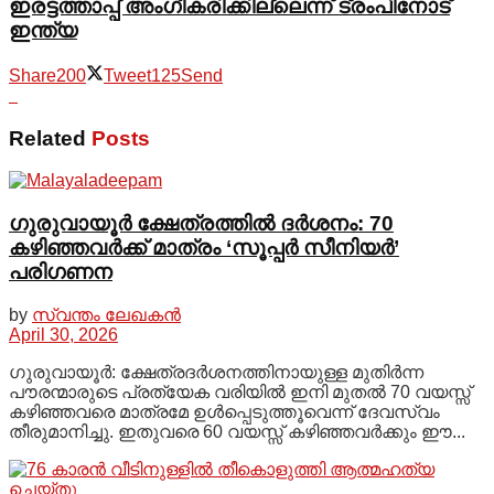
ഇരട്ടത്താപ്പ് അംഗീകരിക്കില്ലെന്ന് ട്രംപിനോട്
ഇന്ത്യ
Share
200
Tweet
125
Send
Related
Posts
ഗുരുവായൂർ ക്ഷേത്രത്തിൽ ദർശനം: 70
കഴിഞ്ഞവർക്ക് മാത്രം ‘സൂപ്പർ സീനിയർ’
പരിഗണന
by
സ്വന്തം ലേഖകൻ
April 30, 2026
ഗുരുവായൂർ: ക്ഷേത്രദർശനത്തിനായുള്ള മുതിർന്ന
പൗരന്മാരുടെ പ്രത്യേക വരിയിൽ ഇനി മുതൽ 70 വയസ്സ്
കഴിഞ്ഞവരെ മാത്രമേ ഉൾപ്പെടുത്തൂവെന്ന് ദേവസ്വം
തീരുമാനിച്ചു. ഇതുവരെ 60 വയസ്സ് കഴിഞ്ഞവർക്കും ഈ...