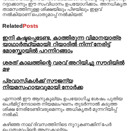
റദ്ദാക്കാനും ഈ സംവിധാനം ഉപയോഗിക്കാം. അനധികൃത
താമസത്തിനുള്ള ശിക്ഷയിലും പിഴയിലും ഇളവ്
നൽകിയാണ് പൊതുമാപ്പ് നൽകിയത്.
Related
Posts
ഇനി കഷ്ടപ്പെടേണ്ട, കാത്തിരുന്ന വിമാനയാത്ര
യാഥാർത്ഥ്യമായി! റിയാദിൽ നിന്ന് നേരിട്ട്
മോസ്ക്കോയിൽ പറന്നിറങ്ങാം
ശരത് കാലത്തിന്റെ വരവ് അറിയിച്ചു സൗദിയിൽ
മഴ
പ്രവാസികള്‍ക്ക് സൗജന്യ
നിയമസഹായവുമായി നോര്‍ക്ക
എന്നാൽ ഈ ആനുകൂല്യം ഉപയോഗിച്ച ശേഷം പുതിയ
പെർമിറ്റ് നേടാതെ നിയമലംഘനം തുടർന്നാൽ കടുത്ത
ശിക്ഷ നേരിടേണ്ടിവരുമെന്നും അധികൃതർ മുന്നറിയിപ്പ്
നൽകി.
കഴിഞ്ഞ നാല് ദിവസത്തിനിടെ നൂറുകണക്കിന് പേർ
പൊതുമാപ്പിന്റെ ആനുകൂല്യം