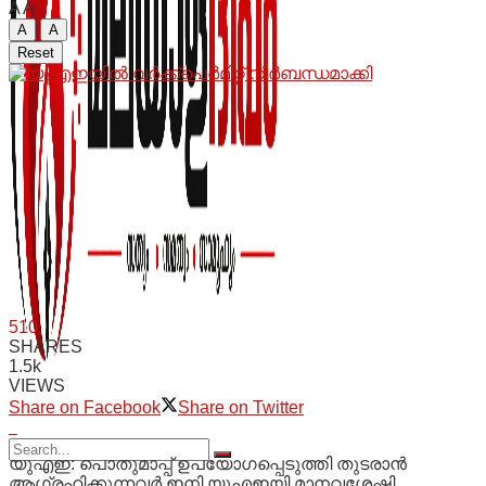
A
A
A
A
Reset
510
SHARES
1.5k
VIEWS
Share on Facebook
Share on Twitter
യുഎഇ: പൊതുമാപ്പ് ഉപയോഗപ്പെടുത്തി തുടരാൻ
ആഗ്രഹിക്കുന്നവർ ഇനി യുഎഇയി മാനവശേഷി,