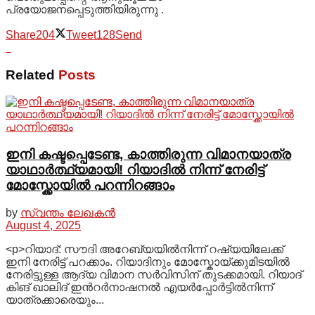
പ്രയോജനപ്പെടുത്തിയിരുന്നു .
Share
204
Tweet
128
Send
Related
Posts
ഇനി കഷ്ടപ്പെടേണ്ട, കാത്തിരുന്ന വിമാനയാത്ര
യാഥാർത്ഥ്യമായി! റിയാദിൽ നിന്ന് നേരിട്ട്
മോസ്ക്കോയിൽ പറന്നിറങ്ങാം
by
സ്വന്തം ലേഖകൻ
August 4, 2025
<p>റിയാദ്: സൗദി അറേബ്യയിൽനിന്ന് റഷ്യയിലേക്ക്
ഇനി നേരിട്ട് പറക്കാം. റിയാദിനും മോസ്കോയ്ക്കുമിടയിൽ
നേരിട്ടുള്ള ആദ്യ വിമാന സർവിസിന് തുടക്കമായി. റിയാദ്
കിങ് ഖാലിദ് ഇൻറർനാഷനൽ എയർപ്പോർട്ടിൽനിന്ന്
യാത്രക്കാരെയും...