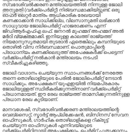
സ്വദേശിവൽക്കരണ മന്ത്രാലയത്തിൽ നിന്നുള്ള ജോലി
അനുമതി (വർക്ക്പെർമിറ്റ്) നിര്ബന്ധമാക്കിയിട്ടുണ്ട്. ഒരു
No Result
ഓഫർ ലെറ്റർ മാത്രം ആധികാരിക രേഖയായി
കണക്കാക്കാൻ സാധിക്കില്ല, വിലസാനുമതി ലഭിക്കാൻ
സാധുവായ ജോലിപെർമിറ്റ് ഹാജരാക്കണം എന്ന്
ജിഡിആർഎഫ്എ ലഫ്. ജനറൽ മുഹമ്മദ് അഹമ്മദ് അൽ
മർറി വ്യക്തമാക്കി. ഇനിയുള്ള കാലത്ത് രാജ്യത്ത്
View All Result
നിയമാനുസൃതമായി തുടരാൻ ഏതെങ്കിലും കമ്പനിയുടെ
തൊഴിൽ വിസ നിർബന്ധമാണ്. പൊതുമാപ്പിന്റെ
പ്രാധാന്യം കണക്കിലെടുത്ത് അപേക്ഷകർക്ക് പെട്ടെന്ന്
വർക്ക്പെർമിറ്റ് നൽകാൻ മന്ത്രാലയം നടപടി
സ്വീകരിച്ചുകഴിഞ്ഞു.
ജോലി വാഗ്ദാനം ചെയ്യുന്ന സ്ഥാപനങ്ങൾക്ക് നേരത്തേ
തന്നെ തൊഴിലാളിയുടെ പേരിൽ ജോലിപെർമിറ്റ് നേടാൻ
സാധിക്കും. അപേക്ഷകന് യുഎഇയിൽ നിയമപ്രകാരം
ജോലിയുള്ളത് സ്ഥിരീകരിക്കുന്നതിനാണ് വർക്ക്പെർമിറ്റ്
പ്രധാനമായത്. ഈ രേഖ രാജ്യത്ത് താമസിക്കുന്നതിനുള്ള
പ്രധാന രേഖ കൂടിയാണ്.
മാനവശേഷി, സ്വദേശിവൽക്കരണ മന്ത്രാലയത്തിന്റെ
വെബ്സൈറ്റ്, സ്മാർട്ട് ആപ്ലിക്കേഷൻ, ബിസിനസ് സേവന
ഓഫിസുകൾ, ഗാർഹിക തൊഴിലാളികളെ റിക്രൂട്ട്
ചെയ്യുന്ന ഓഫിസുകൾ എന്നിവയിലൂടെ
വർക്ക്പെർമിറ്റിനായി അപേക്ഷിക്കാം. പെർമിറ്റ് പുതുക്കാനും