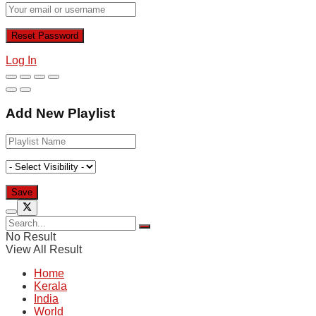
Log In
Add New Playlist
No Result
View All Result
Home
Kerala
India
World